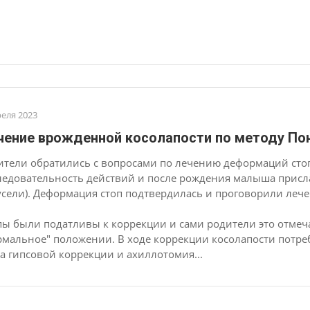
реля 2023
чение врожденной косолапости по методу Пон
ители обратились с вопросами по лечению деформаций стоп
ледовательность действий и после рождения малыша прислал
усели). Деформация стоп подтвердилась и проговорили лече
пы были податливы к коррекции и сами родители это отмеч
рмальное" положении. В ходе коррекции косолапости потреб
па гипсовой коррекции и ахиллотомия...