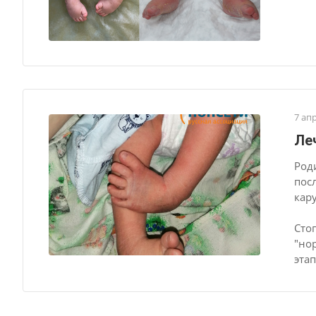
7 ап
Ле
Род
пос
кар
Сто
"но
эта