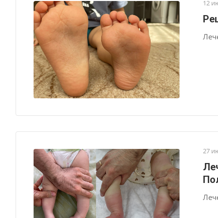
12 и
Ре
Леч
27 и
Ле
По
Леч