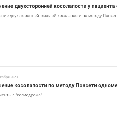
чение двухсторонней косолапости у пациента
ение двухсторонней тяжелой косолапости по методу Понсе
екабря 2023
чение косолапости по методу Понсети одноме
иенты с "космодрома".