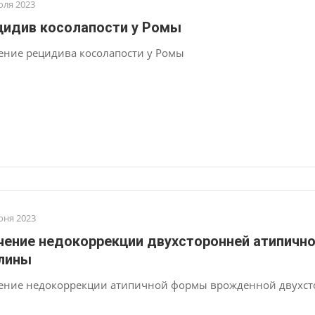
юля 2023
цидив косолапости у Ромы
ение рецидива косолапости у Ромы
юня 2023
чение недокоррекции двухсторонней атипично
лины
ение недокоррекции атипичной формы врожденной двухсто