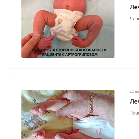
Ле
Леч
22 д
Ле
Пац