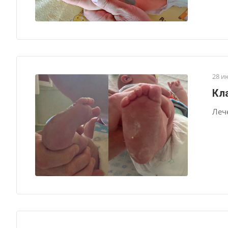
28 и
Кл
Леч