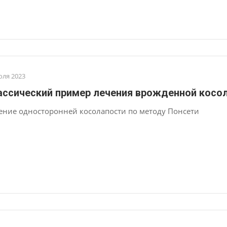
юля 2023
ассический пример лечения врожденной косол
ение односторонней косолапости по методу Понсети