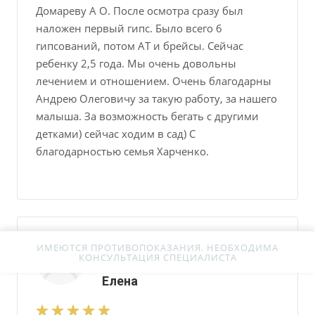
Домареву А О. После осмотра сразу был
наложен первый гипс. Было всего 6
гипсований, потом АТ и брейсы. Сейчас
ребенку 2,5 года. Мы очень довольны
лечением и отношением. Очень благодарны
Андрею Олеговичу за такую работу, за нашего
малыша. За возможность бегать с другими
детками) сейчас ходим в сад) С
благодарностью семья Харченко.
ИМЕЮТСЯ ПРОТИВОПОКАЗАНИЯ. НЕОБХОДИМА
Пронь Сергей Владимирович
—
КОНСУЛЬТАЦИЯ СПЕЦИАЛИСТА
24 октября 2023
Елена