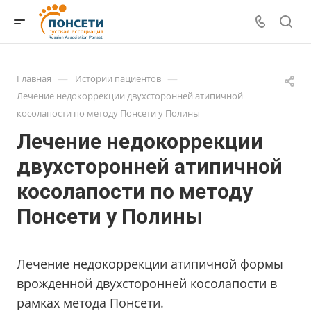
—
—
Главная
Истории пациентов
Лечение недокоррекции двухсторонней атипичной
косолапости по методу Понсети у Полины
Лечение недокоррекции
двухсторонней атипичной
косолапости по методу
Понсети у Полины
Лечение недокоррекции атипичной формы
врожденной двухсторонней косолапости в
рамках метода Понсети.