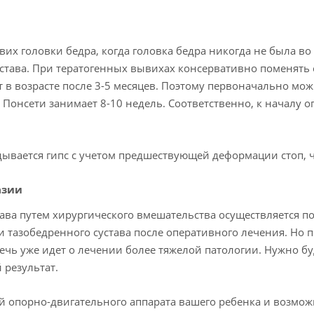
х головки бедра, когда головка бедра никогда не была во 
устава. При тератогенных вывихах консервативно поменять 
т в возрасте после 3-5 месяцев. Поэтому первоначально мо
 Понсети занимает 8-10 недель. Соответственно, к началу 
ывается гипс с учетом предшествующей деформации стоп, 
азии
ава путем хирургического вмешательства осуществляется пос
тазобедренного сустава после оперативного лечения. Но п
ечь уже идет о лечении более тяжелой патологии. Нужно бу
 результат.
 опорно-двигательного аппарата вашего ребенка и возмож