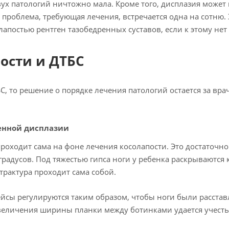
вух патологий ничтожно мала. Кроме того, дисплазия может
проблема, требующая лечения, встречается одна на сотню. 
олапостью рентген тазобедренных суставов, если к этому не
ости и ДТБС
С, то решение о порядке лечения патологий остается за вр
енной дисплазии
проходит сама на фоне лечения косолапости. Это достаточно 
градусов. Под тяжестью гипса ноги у ребенка раскрываются к
трактура проходит сама собой.
ейсы регулируются таким образом, чтобы ноги были расстав
 увеличения ширины планки между ботинками удается учест