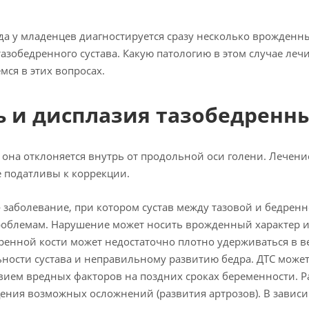
да у младенцев диагностируется сразу несколько врожденн
тазобедренного сустава. Какую патологию в этом случае л
ся в этих вопросах.
ь и дисплазия тазобедренны
 она отклоняется внутрь от продольной оси голени. Лечен
е податливы к коррекции.
заболевание, при котором сустав между тазовой и бедренн
облемам. Нарушение может носить врожденный характер ил
дренной кости может недостаточно плотно удерживаться в в
льности сустава и неправильному развитию бедра. ДТС може
ием вредных факторов на поздних сроках беременности. Р
ения возможных осложнений (развития артрозов). В зависи