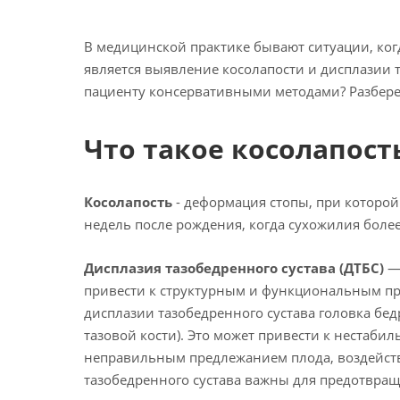
В медицинской практике бывают ситуации, ког
является выявление косолапости и дисплазии 
пациенту консервативными методами? Разберем
Что такое косолапост
Косолапость
- деформация стопы, при которой
недель после рождения, когда сухожилия боле
Дисплазия тазобедренного сустава (ДТБС)
— 
привести к структурным и функциональным пр
дисплазии тазобедренного сустава головка бе
тазовой кости). Это может привести к нестаби
неправильным предлежанием плода, воздейств
тазобедренного сустава важны для предотвращ