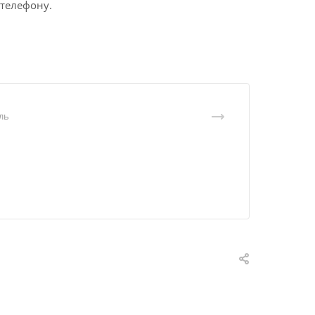
 телефону.
вль