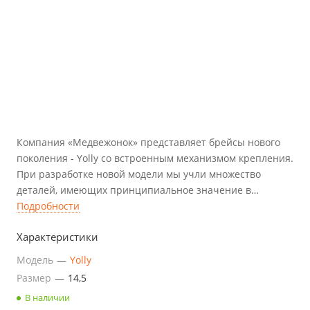
Компания «Медвежонок» представляет брейсы нового
поколения - Yolly со встроенным механизмом крепления.
При разработке новой модели мы учли множество
деталей, имеющих принципиальное значение в
лечении косолапости. Весь мировой и собственный
Подробности
опыт, накопленный годами, был использован в
Характеристики
моделировании для эффективного и комфортного
ношения брейсов.
Модель
—
Yolly
Размер
—
14,5
В наличии