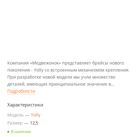
Компания «Медвежонок» представляет брейсы нового
поколения - Yolly со встроенным механизмом крепления.
При разработке новой модели мы учли множество
деталей, имеющих принципиальное значение в
лечении косолапости. Весь мировой и собственный
Подробности
опыт, накопленный годами, был использован в
Характеристики
моделировании для эффективного и комфортного
ношения брейсов.
Модель
—
Yolly
Размер
—
12,5
В наличии