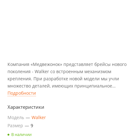
Компания «Медвежонок» представляет брейсы нового
поколения - Walker со встроенным механизмом
крепления. При разработке новой модели мы учли
множество деталей, имеющих принципиальное
значение в лечении косолапости. Весь мировой и
Подробности
собственный опыт, накопленный годами, был
Характеристики
использован в моделировании для эффективного и
комфортного ношения брейсов.
Модель
—
Walker
Размер
—
9
В наличии