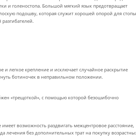
тки и голеностопа. Большой мягкий язык предотвращает
лоскую подошву, которая служит хорошей опорой для стопы
 разгибателей.
е и легкое крепление и исключает случайное раскрытие
тегнуть ботиночек в неправильном положении.
бжен «трещоткой», с помощью которой безошибочно
e имеет возможность раздвигать межцентровое расстояние,
ода лечения без дополнительных трат на покупку возрастны