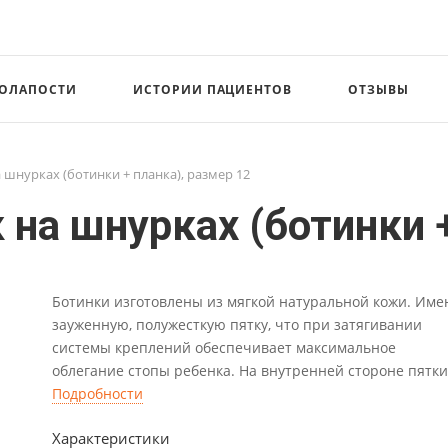
СОЛАПОСТИ
ИСТОРИИ ПАЦИЕНТОВ
ОТЗЫВЫ
шнурках (ботинки + планка), размер 12
а шнурках (ботинки +
Ботинки изготовлены из мягкой натуральной кожи. Име
зауженную, полужесткую пятку, что при затягивании
системы креплений обеспечивает максимальное
облегание стопы ребенка. На внутренней стороне пятки
имеется широкое смотровое отверстие, обеспечивающ
Подробности
контроль постановки стопы ребенка в ботинке при носк
Характеристики