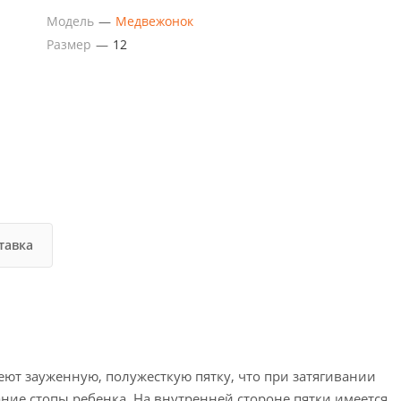
Модель
—
Медвежонок
Размер
—
12
тавка
ют зауженную, полужесткую пятку, что при затягивании
ние стопы ребенка. На внутренней стороне пятки имеется