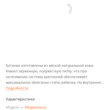
Ботинки изготовлены из мягкой натуральной кожи.
Имеют зауженную, полужесткую пятку, что при
затягивании системы креплений обеспечивает
максимальное облегание стопы ребенка. На внутренней
стороне пятки имеется широкое смотровое отверстие,
Подробности
обеспечивающее контроль постановки стопы ребенка в
Характеристики
ботинке при носке.
Модель
—
Медвежонок