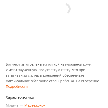
Ботинки изготовлены из мягкой натуральной кожи.
Имеют зауженную, полужесткую пятку, что при
затягивании системы креплений обеспечивает
максимальное облегание стопы ребенка. На внутренней
стороне пятки имеется широкое смотровое отверстие,
Подробности
обеспечивающее контроль постановки стопы ребенка в
Характеристики
ботинке при носке.
Модель
—
Медвежонок