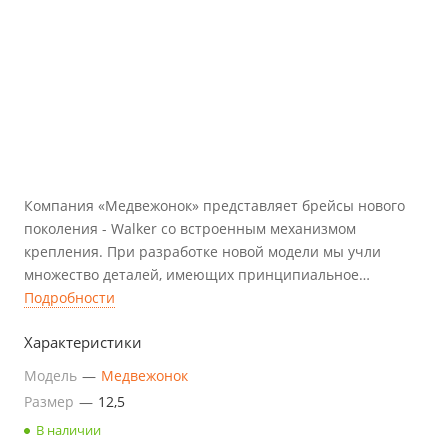
Компания «Медвежонок» представляет брейсы нового
поколения - Walker со встроенным механизмом
крепления. При разработке новой модели мы учли
множество деталей, имеющих принципиальное
значение в лечении косолапости.
Подробности
Характеристики
Модель
—
Медвежонок
Размер
—
12,5
В наличии