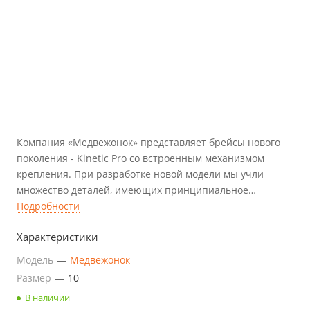
Компания «Медвежонок» представляет брейсы нового
поколения - Kinetic Pro со встроенным механизмом
крепления. При разработке новой модели мы учли
множество деталей, имеющих принципиальное
значение в лечении косолапости.
Подробности
Характеристики
Модель
—
Медвежонок
Размер
—
10
В наличии