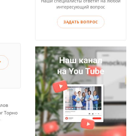
Наши специалисты ответят на любой
интересующий вопрос
ЗАДАТЬ ВОПРОС
?
илов
рг Торно
т