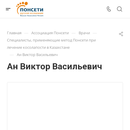
—
—
—
Главная
Ассоциация Понсети
Врачи
Специалисты, применяющие метод Понсети при
лечение косолапости в Казахстане
—
Ан Виктор Васильевич
Ан Виктор Васильевич